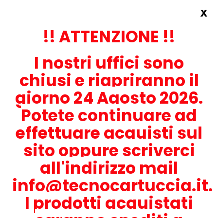
x
Accedi
REGISTRATI ORA!
!! ATTENZIONE !!
I nostri uffici sono
chiusi e riapriranno il
giorno 24 Agosto 2026.
Potete continuare ad
CONTATTACI
effettuare acquisti sul
0536-1945414
sito oppure scriverci
all'indirizzo mail
info@tecnocartuccia.it.
ATTENZIONE! Se stai cercando i prodotti per la tua stampante,
digita solamente la parte numerica del modello tralasciando
I prodotti acquistati
lettere e trattini. Per esempio, se cerchi Lexmark MS317dn scrivi
solamente 317 e seleziona il modello della stampante tra quelli
proposti.