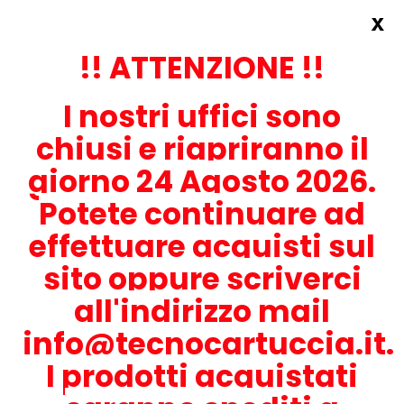
x
Accedi
REGISTRATI ORA!
!! ATTENZIONE !!
I nostri uffici sono
chiusi e riapriranno il
giorno 24 Agosto 2026.
Potete continuare ad
CONTATTACI
effettuare acquisti sul
0536-1945414
sito oppure scriverci
all'indirizzo mail
info@tecnocartuccia.it.
ATTENZIONE! Se stai cercando i prodotti per la tua stampante,
digita solamente la parte numerica del modello tralasciando
I prodotti acquistati
lettere e trattini. Per esempio, se cerchi Lexmark MS317dn scrivi
solamente 317 e seleziona il modello della stampante tra quelli
proposti.