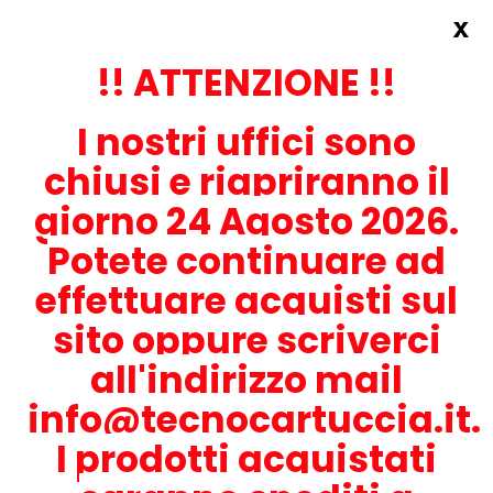
x
Accedi
REGISTRATI ORA!
!! ATTENZIONE !!
I nostri uffici sono
chiusi e riapriranno il
giorno 24 Agosto 2026.
Potete continuare ad
CONTATTACI
effettuare acquisti sul
0536-1945414
sito oppure scriverci
all'indirizzo mail
info@tecnocartuccia.it.
ATTENZIONE! Se stai cercando i prodotti per la tua stampante,
digita solamente la parte numerica del modello tralasciando
I prodotti acquistati
lettere e trattini. Per esempio, se cerchi Lexmark MS317dn scrivi
solamente 317 e seleziona il modello della stampante tra quelli
proposti.