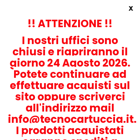
x
Accedi
REGISTRATI ORA!
!! ATTENZIONE !!
I nostri uffici sono
chiusi e riapriranno il
giorno 24 Agosto 2026.
Potete continuare ad
CONTATTACI
effettuare acquisti sul
0536-1945414
sito oppure scriverci
all'indirizzo mail
info@tecnocartuccia.it.
ATTENZIONE! Se stai cercando i prodotti per la tua stampante,
digita solamente la parte numerica del modello tralasciando
I prodotti acquistati
lettere e trattini. Per esempio, se cerchi Lexmark MS317dn scrivi
solamente 317 e seleziona il modello della stampante tra quelli
proposti.