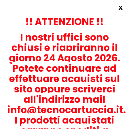
x
Accedi
REGISTRATI ORA!
!! ATTENZIONE !!
I nostri uffici sono
chiusi e riapriranno il
giorno 24 Agosto 2026.
Potete continuare ad
CONTATTACI
effettuare acquisti sul
0536-1945414
sito oppure scriverci
all'indirizzo mail
info@tecnocartuccia.it.
ATTENZIONE! Se stai cercando i prodotti per la tua stampante,
digita solamente la parte numerica del modello tralasciando
I prodotti acquistati
lettere e trattini. Per esempio, se cerchi Lexmark MS317dn scrivi
solamente 317 e seleziona il modello della stampante tra quelli
proposti.