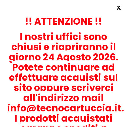
x
Accedi
REGISTRATI ORA!
!! ATTENZIONE !!
I nostri uffici sono
chiusi e riapriranno il
giorno 24 Agosto 2026.
Potete continuare ad
CONTATTACI
effettuare acquisti sul
0536-1945414
sito oppure scriverci
all'indirizzo mail
info@tecnocartuccia.it.
ATTENZIONE! Se stai cercando i prodotti per la tua stampante,
digita solamente la parte numerica del modello tralasciando
I prodotti acquistati
lettere e trattini. Per esempio, se cerchi Lexmark MS317dn scrivi
solamente 317 e seleziona il modello della stampante tra quelli
proposti.