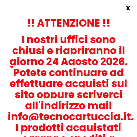
x
Accedi
REGISTRATI ORA!
!! ATTENZIONE !!
I nostri uffici sono
chiusi e riapriranno il
giorno 24 Agosto 2026.
Potete continuare ad
CONTATTACI
effettuare acquisti sul
0536-1945414
sito oppure scriverci
all'indirizzo mail
info@tecnocartuccia.it.
ATTENZIONE! Se stai cercando i prodotti per la tua stampante,
digita solamente la parte numerica del modello tralasciando
I prodotti acquistati
lettere e trattini. Per esempio, se cerchi Lexmark MS317dn scrivi
solamente 317 e seleziona il modello della stampante tra quelli
proposti.