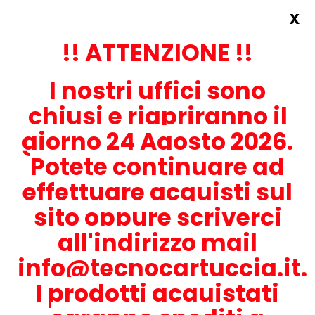
x
Accedi
REGISTRATI ORA!
!! ATTENZIONE !!
I nostri uffici sono
chiusi e riapriranno il
giorno 24 Agosto 2026.
Potete continuare ad
CONTATTACI
effettuare acquisti sul
0536-1945414
sito oppure scriverci
all'indirizzo mail
info@tecnocartuccia.it.
ATTENZIONE! Se stai cercando i prodotti per la tua stampante,
digita solamente la parte numerica del modello tralasciando
I prodotti acquistati
lettere e trattini. Per esempio, se cerchi Lexmark MS317dn scrivi
solamente 317 e seleziona il modello della stampante tra quelli
proposti.