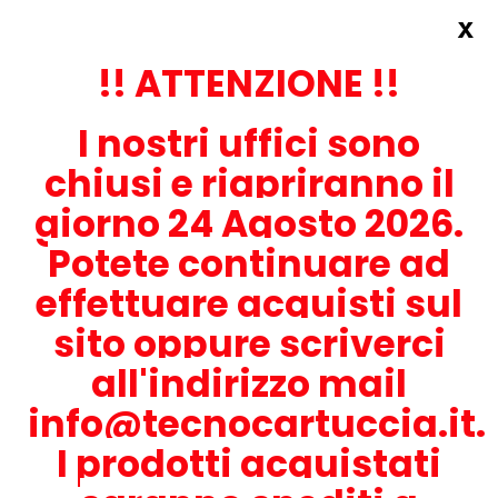
x
Accedi
REGISTRATI ORA!
!! ATTENZIONE !!
I nostri uffici sono
chiusi e riapriranno il
giorno 24 Agosto 2026.
Potete continuare ad
CONTATTACI
effettuare acquisti sul
0536-1945414
sito oppure scriverci
all'indirizzo mail
info@tecnocartuccia.it.
ATTENZIONE! Se stai cercando i prodotti per la tua stampante,
digita solamente la parte numerica del modello tralasciando
I prodotti acquistati
lettere e trattini. Per esempio, se cerchi Lexmark MS317dn scrivi
solamente 317 e seleziona il modello della stampante tra quelli
proposti.