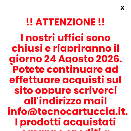
x
Accedi
REGISTRATI ORA!
!! ATTENZIONE !!
I nostri uffici sono
chiusi e riapriranno il
giorno 24 Agosto 2026.
Potete continuare ad
CONTATTACI
effettuare acquisti sul
0536-1945414
sito oppure scriverci
all'indirizzo mail
info@tecnocartuccia.it.
ATTENZIONE! Se stai cercando i prodotti per la tua stampante,
digita solamente la parte numerica del modello tralasciando
I prodotti acquistati
lettere e trattini. Per esempio, se cerchi Lexmark MS317dn scrivi
solamente 317 e seleziona il modello della stampante tra quelli
proposti.