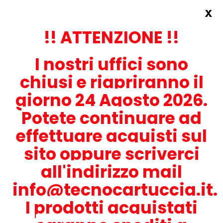
x
Accedi
REGISTRATI ORA!
!! ATTENZIONE !!
I nostri uffici sono
chiusi e riapriranno il
giorno 24 Agosto 2026.
Potete continuare ad
CONTATTACI
effettuare acquisti sul
0536-1945414
sito oppure scriverci
all'indirizzo mail
info@tecnocartuccia.it.
ATTENZIONE! Se stai cercando i prodotti per la tua stampante,
digita solamente la parte numerica del modello tralasciando
I prodotti acquistati
lettere e trattini. Per esempio, se cerchi Lexmark MS317dn scrivi
solamente 317 e seleziona il modello della stampante tra quelli
proposti.