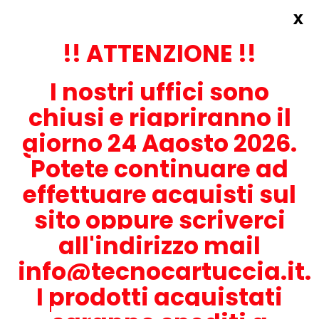
x
Accedi
REGISTRATI ORA!
!! ATTENZIONE !!
I nostri uffici sono
chiusi e riapriranno il
giorno 24 Agosto 2026.
Potete continuare ad
CONTATTACI
effettuare acquisti sul
0536-1945414
sito oppure scriverci
all'indirizzo mail
info@tecnocartuccia.it.
ATTENZIONE! Se stai cercando i prodotti per la tua stampante,
digita solamente la parte numerica del modello tralasciando
I prodotti acquistati
lettere e trattini. Per esempio, se cerchi Lexmark MS317dn scrivi
solamente 317 e seleziona il modello della stampante tra quelli
proposti.