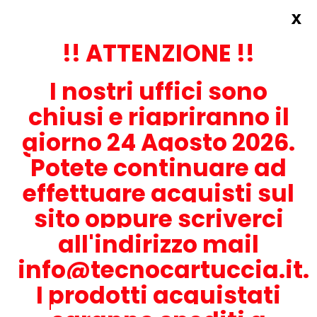
x
Accedi
REGISTRATI ORA!
!! ATTENZIONE !!
I nostri uffici sono
chiusi e riapriranno il
giorno 24 Agosto 2026.
Potete continuare ad
CONTATTACI
effettuare acquisti sul
0536-1945414
sito oppure scriverci
all'indirizzo mail
info@tecnocartuccia.it.
ATTENZIONE! Se stai cercando i prodotti per la tua stampante,
digita solamente la parte numerica del modello tralasciando
I prodotti acquistati
lettere e trattini. Per esempio, se cerchi Lexmark MS317dn scrivi
solamente 317 e seleziona il modello della stampante tra quelli
proposti.