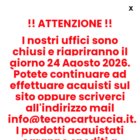
x
Accedi
REGISTRATI ORA!
!! ATTENZIONE !!
I nostri uffici sono
chiusi e riapriranno il
giorno 24 Agosto 2026.
Potete continuare ad
CONTATTACI
effettuare acquisti sul
0536-1945414
sito oppure scriverci
all'indirizzo mail
info@tecnocartuccia.it.
ATTENZIONE! Se stai cercando i prodotti per la tua stampante,
digita solamente la parte numerica del modello tralasciando
I prodotti acquistati
lettere e trattini. Per esempio, se cerchi Lexmark MS317dn scrivi
solamente 317 e seleziona il modello della stampante tra quelli
proposti.