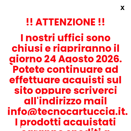
x
Accedi
REGISTRATI ORA!
!! ATTENZIONE !!
I nostri uffici sono
chiusi e riapriranno il
giorno 24 Agosto 2026.
Potete continuare ad
CONTATTACI
effettuare acquisti sul
0536-1945414
sito oppure scriverci
all'indirizzo mail
info@tecnocartuccia.it.
ATTENZIONE! Se stai cercando i prodotti per la tua stampante,
digita solamente la parte numerica del modello tralasciando
I prodotti acquistati
lettere e trattini. Per esempio, se cerchi Lexmark MS317dn scrivi
solamente 317 e seleziona il modello della stampante tra quelli
proposti.