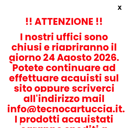
x
Accedi
REGISTRATI ORA!
!! ATTENZIONE !!
I nostri uffici sono
chiusi e riapriranno il
giorno 24 Agosto 2026.
Potete continuare ad
CONTATTACI
effettuare acquisti sul
0536-1945414
sito oppure scriverci
all'indirizzo mail
info@tecnocartuccia.it.
ATTENZIONE! Se stai cercando i prodotti per la tua stampante,
digita solamente la parte numerica del modello tralasciando
I prodotti acquistati
lettere e trattini. Per esempio, se cerchi Lexmark MS317dn scrivi
solamente 317 e seleziona il modello della stampante tra quelli
proposti.