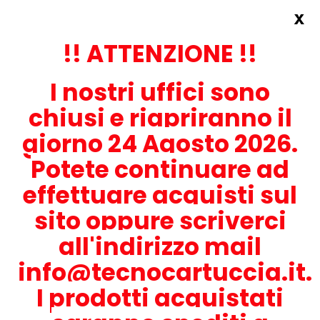
x
Accedi
REGISTRATI ORA!
!! ATTENZIONE !!
I nostri uffici sono
chiusi e riapriranno il
giorno 24 Agosto 2026.
Potete continuare ad
CONTATTACI
effettuare acquisti sul
0536-1945414
sito oppure scriverci
all'indirizzo mail
info@tecnocartuccia.it.
ATTENZIONE! Se stai cercando i prodotti per la tua stampante,
digita solamente la parte numerica del modello tralasciando
I prodotti acquistati
lettere e trattini. Per esempio, se cerchi Lexmark MS317dn scrivi
solamente 317 e seleziona il modello della stampante tra quelli
proposti.