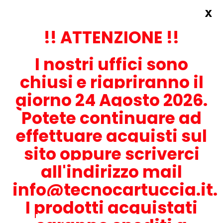
x
Accedi
REGISTRATI ORA!
!! ATTENZIONE !!
I nostri uffici sono
chiusi e riapriranno il
giorno 24 Agosto 2026.
Potete continuare ad
CONTATTACI
effettuare acquisti sul
0536-1945414
sito oppure scriverci
all'indirizzo mail
info@tecnocartuccia.it.
ATTENZIONE! Se stai cercando i prodotti per la tua stampante,
digita solamente la parte numerica del modello tralasciando
I prodotti acquistati
lettere e trattini. Per esempio, se cerchi Lexmark MS317dn scrivi
solamente 317 e seleziona il modello della stampante tra quelli
proposti.