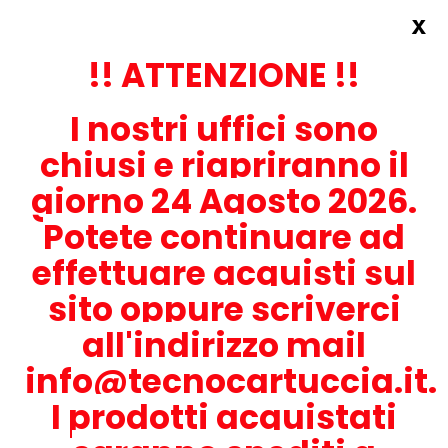
x
Accedi
REGISTRATI ORA!
!! ATTENZIONE !!
I nostri uffici sono
chiusi e riapriranno il
giorno 24 Agosto 2026.
Potete continuare ad
CONTATTACI
effettuare acquisti sul
0536-1945414
sito oppure scriverci
all'indirizzo mail
info@tecnocartuccia.it.
ATTENZIONE! Se stai cercando i prodotti per la tua stampante,
digita solamente la parte numerica del modello tralasciando
I prodotti acquistati
lettere e trattini. Per esempio, se cerchi Lexmark MS317dn scrivi
solamente 317 e seleziona il modello della stampante tra quelli
proposti.