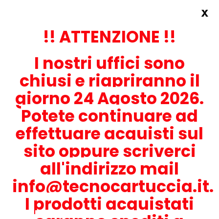
x
Accedi
REGISTRATI ORA!
!! ATTENZIONE !!
I nostri uffici sono
chiusi e riapriranno il
giorno 24 Agosto 2026.
Potete continuare ad
CONTATTACI
effettuare acquisti sul
0536-1945414
sito oppure scriverci
all'indirizzo mail
info@tecnocartuccia.it.
ATTENZIONE! Se stai cercando i prodotti per la tua stampante,
digita solamente la parte numerica del modello tralasciando
I prodotti acquistati
lettere e trattini. Per esempio, se cerchi Lexmark MS317dn scrivi
solamente 317 e seleziona il modello della stampante tra quelli
proposti.