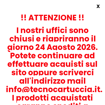
x
Accedi
REGISTRATI ORA!
!! ATTENZIONE !!
I nostri uffici sono
chiusi e riapriranno il
giorno 24 Agosto 2026.
Potete continuare ad
CONTATTACI
effettuare acquisti sul
0536-1945414
sito oppure scriverci
all'indirizzo mail
info@tecnocartuccia.it.
ATTENZIONE! Se stai cercando i prodotti per la tua stampante,
digita solamente la parte numerica del modello tralasciando
I prodotti acquistati
lettere e trattini. Per esempio, se cerchi Lexmark MS317dn scrivi
solamente 317 e seleziona il modello della stampante tra quelli
proposti.