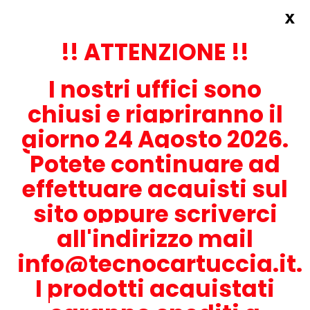
x
Accedi
REGISTRATI ORA!
!! ATTENZIONE !!
I nostri uffici sono
chiusi e riapriranno il
giorno 24 Agosto 2026.
Potete continuare ad
CONTATTACI
effettuare acquisti sul
0536-1945414
sito oppure scriverci
all'indirizzo mail
info@tecnocartuccia.it.
ATTENZIONE! Se stai cercando i prodotti per la tua stampante,
digita solamente la parte numerica del modello tralasciando
I prodotti acquistati
lettere e trattini. Per esempio, se cerchi Lexmark MS317dn scrivi
solamente 317 e seleziona il modello della stampante tra quelli
proposti.