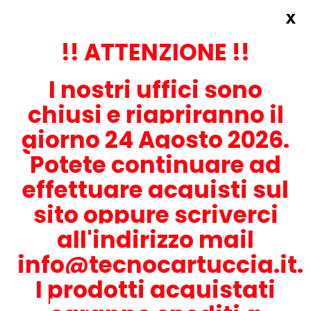
x
Accedi
REGISTRATI ORA!
!! ATTENZIONE !!
I nostri uffici sono
chiusi e riapriranno il
giorno 24 Agosto 2026.
Potete continuare ad
CONTATTACI
effettuare acquisti sul
0536-1945414
sito oppure scriverci
all'indirizzo mail
info@tecnocartuccia.it.
ATTENZIONE! Se stai cercando i prodotti per la tua stampante,
digita solamente la parte numerica del modello tralasciando
I prodotti acquistati
lettere e trattini. Per esempio, se cerchi Lexmark MS317dn scrivi
solamente 317 e seleziona il modello della stampante tra quelli
proposti.