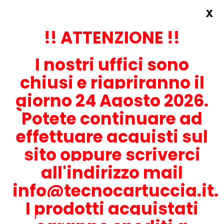
x
Accedi
REGISTRATI ORA!
!! ATTENZIONE !!
I nostri uffici sono
chiusi e riapriranno il
giorno 24 Agosto 2026.
Potete continuare ad
CONTATTACI
effettuare acquisti sul
0536-1945414
sito oppure scriverci
all'indirizzo mail
info@tecnocartuccia.it.
ATTENZIONE! Se stai cercando i prodotti per la tua stampante,
digita solamente la parte numerica del modello tralasciando
I prodotti acquistati
lettere e trattini. Per esempio, se cerchi Lexmark MS317dn scrivi
solamente 317 e seleziona il modello della stampante tra quelli
proposti.