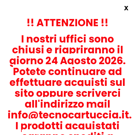
x
Accedi
REGISTRATI ORA!
!! ATTENZIONE !!
I nostri uffici sono
chiusi e riapriranno il
giorno 24 Agosto 2026.
Potete continuare ad
CONTATTACI
effettuare acquisti sul
0536-1945414
sito oppure scriverci
all'indirizzo mail
info@tecnocartuccia.it.
ATTENZIONE! Se stai cercando i prodotti per la tua stampante,
digita solamente la parte numerica del modello tralasciando
I prodotti acquistati
lettere e trattini. Per esempio, se cerchi Lexmark MS317dn scrivi
solamente 317 e seleziona il modello della stampante tra quelli
proposti.