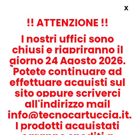
x
Accedi
REGISTRATI ORA!
!! ATTENZIONE !!
I nostri uffici sono
chiusi e riapriranno il
giorno 24 Agosto 2026.
Potete continuare ad
CONTATTACI
effettuare acquisti sul
0536-1945414
sito oppure scriverci
all'indirizzo mail
info@tecnocartuccia.it.
ATTENZIONE! Se stai cercando i prodotti per la tua stampante,
digita solamente la parte numerica del modello tralasciando
I prodotti acquistati
lettere e trattini. Per esempio, se cerchi Lexmark MS317dn scrivi
solamente 317 e seleziona il modello della stampante tra quelli
proposti.