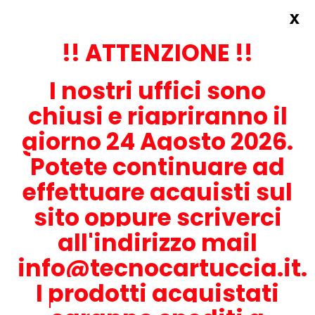
x
Accedi
REGISTRATI ORA!
!! ATTENZIONE !!
I nostri uffici sono
chiusi e riapriranno il
giorno 24 Agosto 2026.
Potete continuare ad
CONTATTACI
effettuare acquisti sul
0536-1945414
sito oppure scriverci
all'indirizzo mail
info@tecnocartuccia.it.
ATTENZIONE! Se stai cercando i prodotti per la tua stampante,
digita solamente la parte numerica del modello tralasciando
I prodotti acquistati
lettere e trattini. Per esempio, se cerchi Lexmark MS317dn scrivi
solamente 317 e seleziona il modello della stampante tra quelli
proposti.