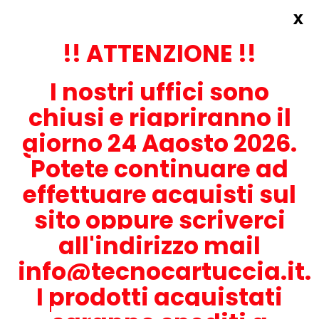
x
Accedi
REGISTRATI ORA!
!! ATTENZIONE !!
I nostri uffici sono
chiusi e riapriranno il
giorno 24 Agosto 2026.
Potete continuare ad
CONTATTACI
effettuare acquisti sul
0536-1945414
sito oppure scriverci
all'indirizzo mail
info@tecnocartuccia.it.
ATTENZIONE! Se stai cercando i prodotti per la tua stampante,
digita solamente la parte numerica del modello tralasciando
I prodotti acquistati
lettere e trattini. Per esempio, se cerchi Lexmark MS317dn scrivi
solamente 317 e seleziona il modello della stampante tra quelli
proposti.