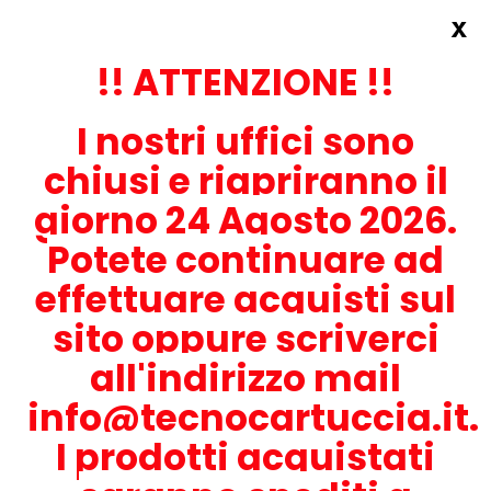
x
Accedi
REGISTRATI ORA!
!! ATTENZIONE !!
I nostri uffici sono
chiusi e riapriranno il
giorno 24 Agosto 2026.
Potete continuare ad
CONTATTACI
effettuare acquisti sul
0536-1945414
sito oppure scriverci
all'indirizzo mail
info@tecnocartuccia.it.
ATTENZIONE! Se stai cercando i prodotti per la tua stampante,
digita solamente la parte numerica del modello tralasciando
I prodotti acquistati
lettere e trattini. Per esempio, se cerchi Lexmark MS317dn scrivi
solamente 317 e seleziona il modello della stampante tra quelli
proposti.