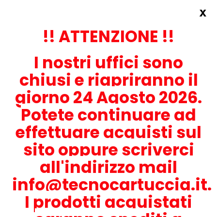
x
Accedi
REGISTRATI ORA!
!! ATTENZIONE !!
I nostri uffici sono
chiusi e riapriranno il
giorno 24 Agosto 2026.
Potete continuare ad
CONTATTACI
effettuare acquisti sul
0536-1945414
sito oppure scriverci
all'indirizzo mail
info@tecnocartuccia.it.
ATTENZIONE! Se stai cercando i prodotti per la tua stampante,
digita solamente la parte numerica del modello tralasciando
I prodotti acquistati
lettere e trattini. Per esempio, se cerchi Lexmark MS317dn scrivi
solamente 317 e seleziona il modello della stampante tra quelli
proposti.