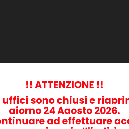
rica
co per il modello indicato
a per effettuare una sola ricarica.
 cartuccia, è affidato al chip presente sulla cartuccia.
ffettua una ricarica.
!! ATTENZIONE !!
inuerà a leggere la cartuccia come esaurita e rimarrà bloccata finchè 
i uffici sono chiusi e riapri
rodotto, ma può trovarlo tra i nostri prodotti in vendita.
giorno 24 Agosto 2026.
rata del prodotto originale.
tenti. Per esempio, se le stampe prodotte contengono righe o macchie,
ontinuare ad effettuare acq
arica. In questo caso puoi comunque consultare i nostri tecnici per
e procedere.