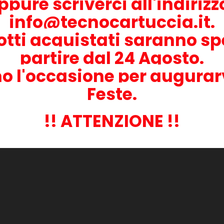
ppure scriverci all'indiriz
sposizione.
info@tecnocartuccia.it.
li di stampante:
otti acquistati saranno sp
partire dal 24 Agosto.
o l'occasione per augurar
Feste.
goria:
!! ATTENZIONE !!
r Epson
Chip di Reset per Epson
Chip di Reset