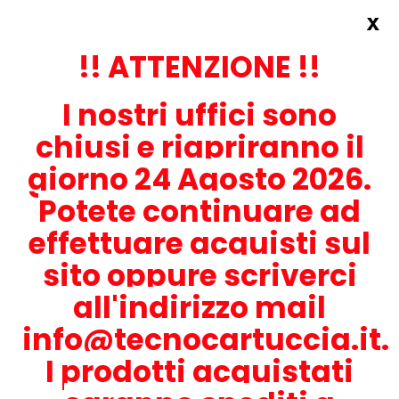
x
Accedi
REGISTRATI ORA!
!! ATTENZIONE !!
I nostri uffici sono
chiusi e riapriranno il
giorno 24 Agosto 2026.
Potete continuare ad
CONTATTACI
effettuare acquisti sul
0536-1945414
sito oppure scriverci
all'indirizzo mail
info@tecnocartuccia.it.
ATTENZIONE! Se stai cercando i prodotti per la tua stampante,
digita solamente la parte numerica del modello tralasciando
I prodotti acquistati
lettere e trattini. Per esempio, se cerchi Lexmark MS317dn scrivi
solamente 317 e seleziona il modello della stampante tra quelli
proposti.