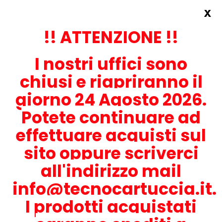
x
Accedi
REGISTRATI ORA!
!! ATTENZIONE !!
I nostri uffici sono
chiusi e riapriranno il
giorno 24 Agosto 2026.
Potete continuare ad
CONTATTACI
effettuare acquisti sul
0536-1945414
sito oppure scriverci
all'indirizzo mail
info@tecnocartuccia.it.
ATTENZIONE! Se stai cercando i prodotti per la tua stampante,
digita solamente la parte numerica del modello tralasciando
I prodotti acquistati
lettere e trattini. Per esempio, se cerchi Lexmark MS317dn scrivi
solamente 317 e seleziona il modello della stampante tra quelli
proposti.