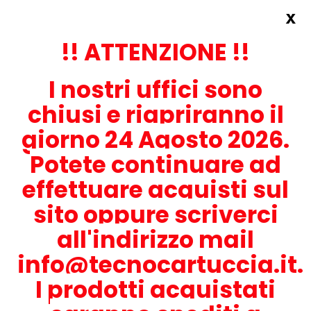
x
Accedi
REGISTRATI ORA!
!! ATTENZIONE !!
I nostri uffici sono
chiusi e riapriranno il
giorno 24 Agosto 2026.
Potete continuare ad
CONTATTACI
effettuare acquisti sul
0536-1945414
sito oppure scriverci
all'indirizzo mail
info@tecnocartuccia.it.
ATTENZIONE! Se stai cercando i prodotti per la tua stampante,
digita solamente la parte numerica del modello tralasciando
I prodotti acquistati
lettere e trattini. Per esempio, se cerchi Lexmark MS317dn scrivi
solamente 317 e seleziona il modello della stampante tra quelli
proposti.