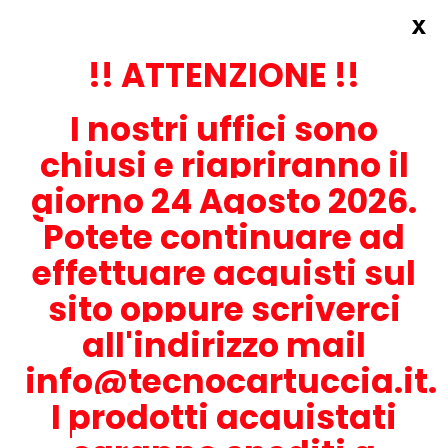
x
Accedi
REGISTRATI ORA!
!! ATTENZIONE !!
I nostri uffici sono
chiusi e riapriranno il
giorno 24 Agosto 2026.
Potete continuare ad
CONTATTACI
effettuare acquisti sul
0536-1945414
sito oppure scriverci
all'indirizzo mail
info@tecnocartuccia.it.
ATTENZIONE! Se stai cercando i prodotti per la tua stampante,
digita solamente la parte numerica del modello tralasciando
I prodotti acquistati
lettere e trattini. Per esempio, se cerchi Lexmark MS317dn scrivi
solamente 317 e seleziona il modello della stampante tra quelli
proposti.