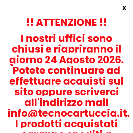
x
Accedi
REGISTRATI ORA!
!! ATTENZIONE !!
I nostri uffici sono
chiusi e riapriranno il
giorno 24 Agosto 2026.
Potete continuare ad
CONTATTACI
effettuare acquisti sul
0536-1945414
sito oppure scriverci
all'indirizzo mail
info@tecnocartuccia.it.
ATTENZIONE! Se stai cercando i prodotti per la tua stampante,
digita solamente la parte numerica del modello tralasciando
I prodotti acquistati
lettere e trattini. Per esempio, se cerchi Lexmark MS317dn scrivi
solamente 317 e seleziona il modello della stampante tra quelli
proposti.