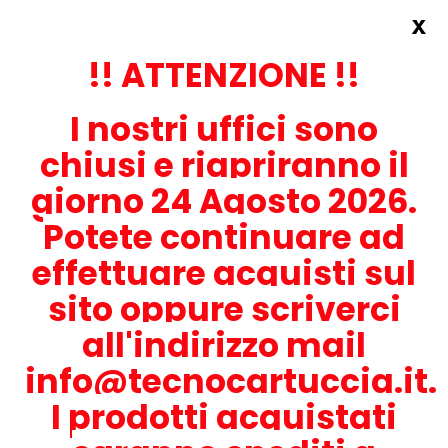
x
Accedi
REGISTRATI ORA!
!! ATTENZIONE !!
I nostri uffici sono
chiusi e riapriranno il
giorno 24 Agosto 2026.
Potete continuare ad
CONTATTACI
effettuare acquisti sul
0536-1945414
sito oppure scriverci
all'indirizzo mail
info@tecnocartuccia.it.
ATTENZIONE! Se stai cercando i prodotti per la tua stampante,
digita solamente la parte numerica del modello tralasciando
I prodotti acquistati
lettere e trattini. Per esempio, se cerchi Lexmark MS317dn scrivi
solamente 317 e seleziona il modello della stampante tra quelli
proposti.