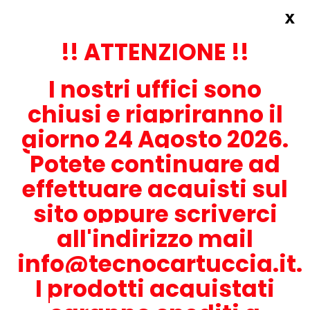
x
Accedi
REGISTRATI ORA!
!! ATTENZIONE !!
I nostri uffici sono
chiusi e riapriranno il
giorno 24 Agosto 2026.
Potete continuare ad
CONTATTACI
effettuare acquisti sul
0536-1945414
sito oppure scriverci
all'indirizzo mail
info@tecnocartuccia.it.
ATTENZIONE! Se stai cercando i prodotti per la tua stampante,
digita solamente la parte numerica del modello tralasciando
I prodotti acquistati
lettere e trattini. Per esempio, se cerchi Lexmark MS317dn scrivi
solamente 317 e seleziona il modello della stampante tra quelli
proposti.