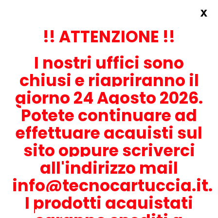
x
Accedi
REGISTRATI ORA!
!! ATTENZIONE !!
I nostri uffici sono
chiusi e riapriranno il
giorno 24 Agosto 2026.
Potete continuare ad
CONTATTACI
effettuare acquisti sul
0536-1945414
sito oppure scriverci
all'indirizzo mail
info@tecnocartuccia.it.
ATTENZIONE! Se stai cercando i prodotti per la tua stampante,
digita solamente la parte numerica del modello tralasciando
I prodotti acquistati
lettere e trattini. Per esempio, se cerchi Lexmark MS317dn scrivi
solamente 317 e seleziona il modello della stampante tra quelli
proposti.