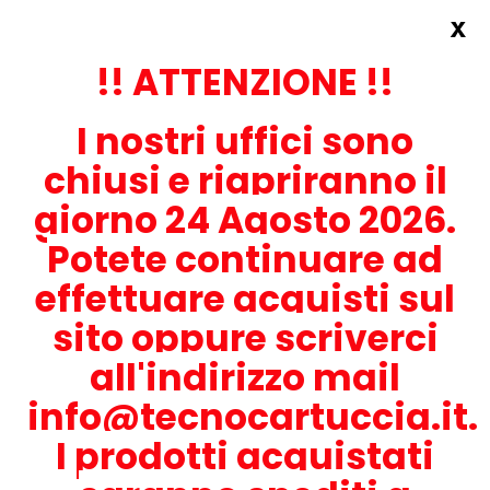
x
Accedi
REGISTRATI ORA!
!! ATTENZIONE !!
I nostri uffici sono
chiusi e riapriranno il
giorno 24 Agosto 2026.
Potete continuare ad
CONTATTACI
effettuare acquisti sul
0536-1945414
sito oppure scriverci
all'indirizzo mail
info@tecnocartuccia.it.
ATTENZIONE! Se stai cercando i prodotti per la tua stampante,
digita solamente la parte numerica del modello tralasciando
I prodotti acquistati
lettere e trattini. Per esempio, se cerchi Lexmark MS317dn scrivi
solamente 317 e seleziona il modello della stampante tra quelli
proposti.