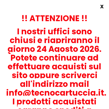
x
Accedi
REGISTRATI ORA!
!! ATTENZIONE !!
I nostri uffici sono
chiusi e riapriranno il
giorno 24 Agosto 2026.
Potete continuare ad
CONTATTACI
effettuare acquisti sul
0536-1945414
sito oppure scriverci
all'indirizzo mail
info@tecnocartuccia.it.
ATTENZIONE! Se stai cercando i prodotti per la tua stampante,
digita solamente la parte numerica del modello tralasciando
I prodotti acquistati
lettere e trattini. Per esempio, se cerchi Lexmark MS317dn scrivi
solamente 317 e seleziona il modello della stampante tra quelli
proposti.