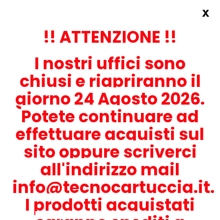
x
Accedi
REGISTRATI ORA!
!! ATTENZIONE !!
I nostri uffici sono
chiusi e riapriranno il
giorno 24 Agosto 2026.
Potete continuare ad
CONTATTACI
effettuare acquisti sul
0536-1945414
sito oppure scriverci
all'indirizzo mail
info@tecnocartuccia.it.
ATTENZIONE! Se stai cercando i prodotti per la tua stampante,
digita solamente la parte numerica del modello tralasciando
I prodotti acquistati
lettere e trattini. Per esempio, se cerchi Lexmark MS317dn scrivi
solamente 317 e seleziona il modello della stampante tra quelli
proposti.