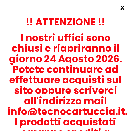
x
Accedi
REGISTRATI ORA!
!! ATTENZIONE !!
I nostri uffici sono
chiusi e riapriranno il
giorno 24 Agosto 2026.
Potete continuare ad
CONTATTACI
effettuare acquisti sul
0536-1945414
sito oppure scriverci
all'indirizzo mail
info@tecnocartuccia.it.
ATTENZIONE! Se stai cercando i prodotti per la tua stampante,
digita solamente la parte numerica del modello tralasciando
I prodotti acquistati
lettere e trattini. Per esempio, se cerchi Lexmark MS317dn scrivi
solamente 317 e seleziona il modello della stampante tra quelli
proposti.