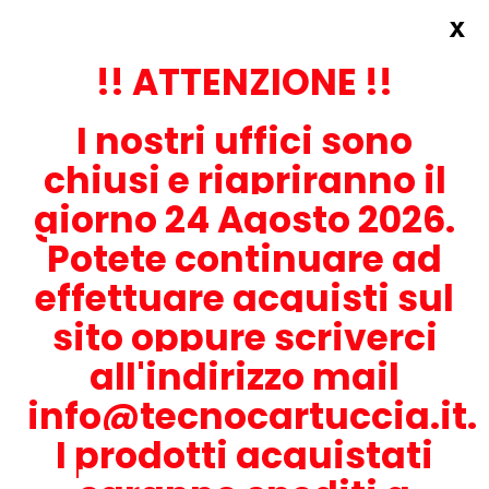
x
Accedi
REGISTRATI ORA!
!! ATTENZIONE !!
I nostri uffici sono
chiusi e riapriranno il
giorno 24 Agosto 2026.
Potete continuare ad
CONTATTACI
effettuare acquisti sul
0536-1945414
sito oppure scriverci
all'indirizzo mail
info@tecnocartuccia.it.
ATTENZIONE! Se stai cercando i prodotti per la tua stampante,
digita solamente la parte numerica del modello tralasciando
I prodotti acquistati
lettere e trattini. Per esempio, se cerchi Lexmark MS317dn scrivi
solamente 317 e seleziona il modello della stampante tra quelli
proposti.