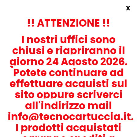
x
Accedi
REGISTRATI ORA!
!! ATTENZIONE !!
I nostri uffici sono
chiusi e riapriranno il
giorno 24 Agosto 2026.
Potete continuare ad
CONTATTACI
effettuare acquisti sul
0536-1945414
sito oppure scriverci
all'indirizzo mail
info@tecnocartuccia.it.
ATTENZIONE! Se stai cercando i prodotti per la tua stampante,
digita solamente la parte numerica del modello tralasciando
I prodotti acquistati
lettere e trattini. Per esempio, se cerchi Lexmark MS317dn scrivi
solamente 317 e seleziona il modello della stampante tra quelli
proposti.