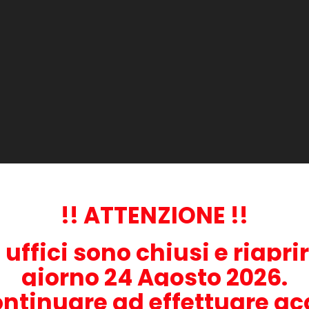
o
stampa e la stessa durata dei prodotti originali.
aboratorio effettuati secondo le direttive ISO/IEC 19798. Questi test
continuo e con la copertura media del 5%, esattamente come i prodot
sposizione.
lli di stampante:
!! ATTENZIONE !!
i uffici sono chiusi e riapri
giorno 24 Agosto 2026.
ontinuare ad effettuare acq