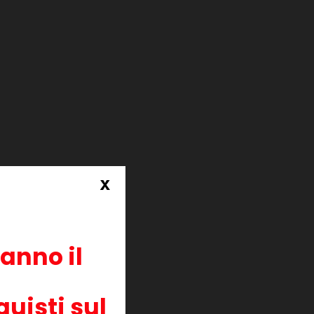
ti
x
ranno il
uisti sul