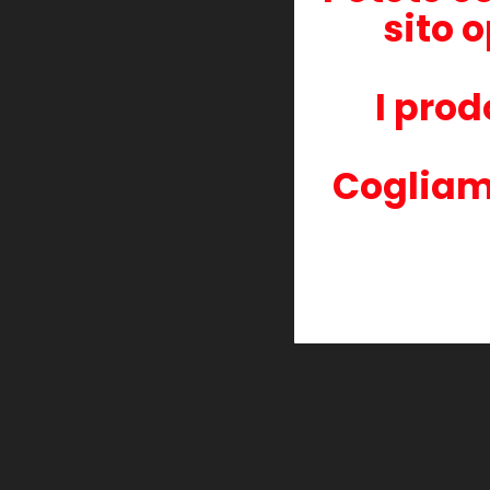
Ricoh Aficio SP C 261 SFNw
sito o
Ricoh SP C 250
Ricoh SP C 250 SFw
Ricoh SP C 250 dn
Ricoh SP C 250 e
I prod
Ricoh SP C 250 sf
Ricoh SP C 260 DNw
Ricoh SP C 260 SFNw
Ricoh SP C 261 DNw
Cogliam
Ricoh SP C 261 SFNw
30 altri prodotti della stessa cate