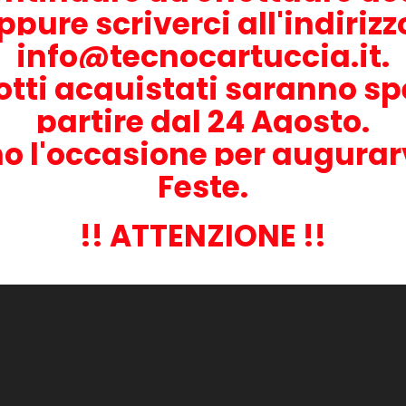
ppure scriverci all'indiriz
info@tecnocartuccia.it.
otti acquistati saranno sp
partire dal 24 Agosto.
o l'occasione per augurar
Feste.
!! ATTENZIONE !!
goria: