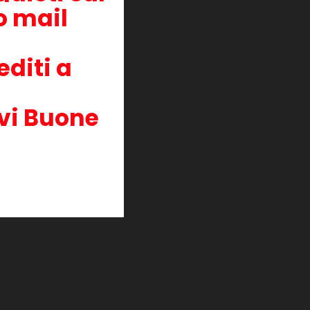
zo mail
editi a
vi Buone