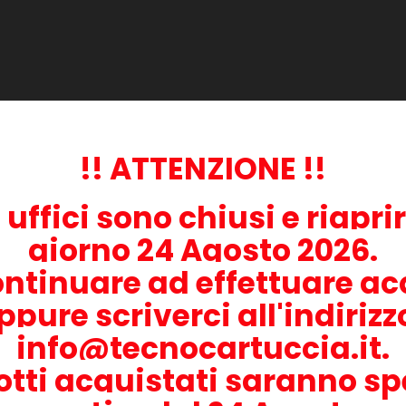
o
stampa e la stessa durata dei prodotti originali.
aboratorio effettuati secondo le direttive ISO/IEC 19798. Questi test
!! ATTENZIONE !!
continuo e con la copertura media del 5%, esattamente come i prodot
i uffici sono chiusi e riapri
sposizione.
giorno 24 Agosto 2026.
lli di stampante:
ontinuare ad effettuare acq
ppure scriverci all'indiriz
info@tecnocartuccia.it.
otti acquistati saranno sp