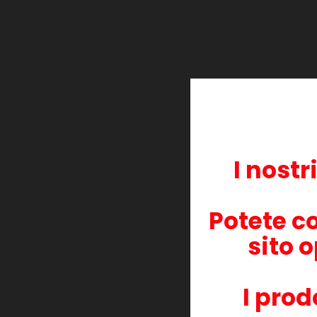
Rif. Originale
43872
Tipologia
Rigenerat
I nostri prodotti garantiscono un'elevata qualità di 
Il numero di stampe indicato si riferisce ai test di l
vengono svolti in ambiente ideale, con stampe in 
originali.
I nostr
Se hai ancora dubbi, il nostro personale è a tua di
Questo prodotto è compatibile con i seguenti mode
Potete c
Tally 9330
Tally 9330N
sito o
Tally 9330ND
Tally 9XX0
I prod