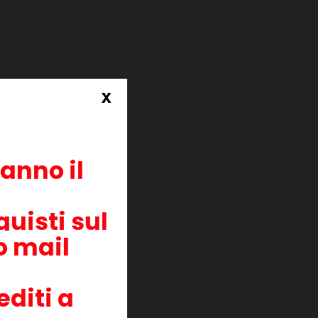
x
ti
ranno il
uisti sul
zo mail
editi a