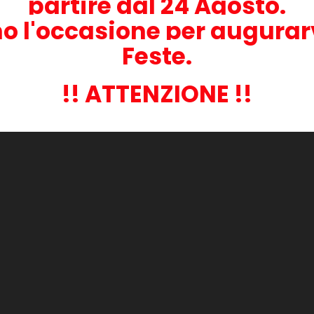
partire dal 24 Agosto.
oria:
o l'occasione per augurar
Feste.
!! ATTENZIONE !!
le per Tally
ine
gi al
lo