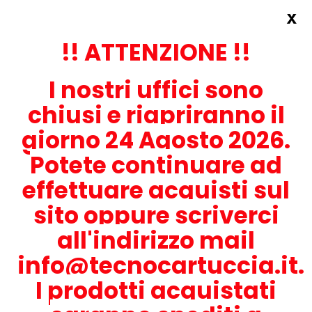
x
Accedi
REGISTRATI ORA!
!! ATTENZIONE !!
I nostri uffici sono
chiusi e riapriranno il
giorno 24 Agosto 2026.
Potete continuare ad
CONTATTACI
effettuare acquisti sul
0536-1945414
sito oppure scriverci
all'indirizzo mail
info@tecnocartuccia.it.
ATTENZIONE! Se stai cercando i prodotti per la tua stampante,
digita solamente la parte numerica del modello tralasciando
I prodotti acquistati
lettere e trattini. Per esempio, se cerchi Lexmark MS317dn scrivi
solamente 317 e seleziona il modello della stampante tra quelli
proposti.