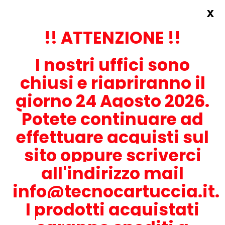
x
Accedi
REGISTRATI ORA!
!! ATTENZIONE !!
I nostri uffici sono
chiusi e riapriranno il
giorno 24 Agosto 2026.
Potete continuare ad
CONTATTACI
effettuare acquisti sul
0536-1945414
sito oppure scriverci
all'indirizzo mail
info@tecnocartuccia.it.
ATTENZIONE! Se stai cercando i prodotti per la tua stampante,
digita solamente la parte numerica del modello tralasciando
I prodotti acquistati
lettere e trattini. Per esempio, se cerchi Lexmark MS317dn scrivi
solamente 317 e seleziona il modello della stampante tra quelli
proposti.