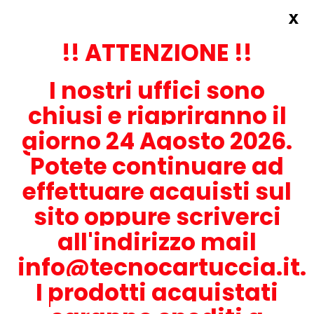
x
Accedi
REGISTRATI ORA!
!! ATTENZIONE !!
I nostri uffici sono
chiusi e riapriranno il
giorno 24 Agosto 2026.
Potete continuare ad
CONTATTACI
effettuare acquisti sul
0536-1945414
sito oppure scriverci
all'indirizzo mail
info@tecnocartuccia.it.
ATTENZIONE! Se stai cercando i prodotti per la tua stampante,
digita solamente la parte numerica del modello tralasciando
I prodotti acquistati
lettere e trattini. Per esempio, se cerchi Lexmark MS317dn scrivi
solamente 317 e seleziona il modello della stampante tra quelli
proposti.